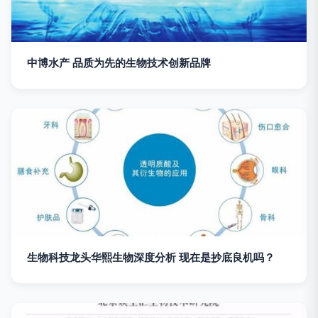
中博水产 品质为先的生物技术创新品牌
生物科技龙头华熙生物深度分析 现在是抄底良机吗？