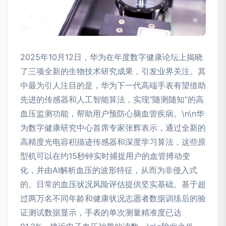
2025年10月12日，华为在年度数字健康论坛上揭晓
了三项全新的生物技术研究成果，引发业界关注。其
中最为引人注目的是，华为下一代高端手表有望借助
先进的传感器和人工智能算法，实现“随测随知”的高
血压监测功能，帮助用户预防心脑血管疾病。\n\n华
为数字健康研究中心首席专家张辉表示，通过全新的
高精度光电容积描迹传感器和深度学习算法，这些原
型机可以在约15秒钟实时捕捉用户的血管搏动变
化，并由AI解析血压的波形特征，从而为非侵入式
的、日常的血压状况风险评估提供坚实基础。基于超
过两万名不同年龄和健康状况志愿者数据训练后的验
证测试数据显示，手表的单次测量精准度已达