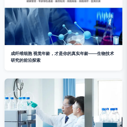
成纤维细胞 视觉年龄，才是你的真实年龄——生物技术
研究的前沿探索