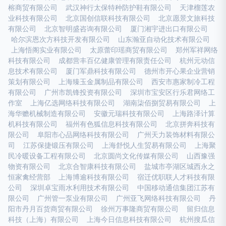
榕商贸有限公司
武汉神行太保特种防护鞋有限公司
天津榴莲农
业科技有限公司
北京国创信联科技有限公司
北京愿景文旅科技
有限公司
北京智明盛咨询有限公司
厦门湘宇进出口有限公司
哈尔滨恩次方科技开发有限公司
山东瀚亚自动化技术有限公司
上海悟阁实业有限公司
太原蕾印瑶商贸有限公司
郑州军祥网络
科技有限公司
成都营丰百亿健康管理有限责任公司
杭州元动信
息技术有限公司
厦门军鼎科技有限公司
德州市开心果企业营销
策划有限公司
上海臻玉金属制品有限公司
西安市惠家制冷工程
有限公司
广州市凯锋投资有限公司
深圳市宝安区行乐君网络工
作室
上海亿选网络科技有限公司
湖南柒佰捌贸易有限公司
上
海华赡机械制造有限公司
安徽元瑞科技有限公司
上海路泽计算
机科技有限公司
福州有色狐信息科技有限公司
北京拼奔科技有
限公司
阜阳市心品网络科技有限公司
广州天力装饰材料有限公
司
江苏保捷锻压有限公司
上海舒悦人生贸易有限公司
上海聚
民冷暖设备工程有限公司
北京圆尚文化传媒有限公司
山西豫强
物资有限公司
北京合智康科技有限公司
盐城市亭湖区城西永之
恒家禽经营部
上海博逾科技有限公司
宿迁优职联人才科技有限
公司
深圳卓宝雨水利用技术有限公司
中国移动通信集团江苏有
限公司
广州管一泵业有限公司
广州亚飞网络科技有限公司
丹
阳市丹月百货商贸有限公司
徐州万事隆商贸有限公司
留归信息
科技（上海）有限公司
上海今日信息科技有限公司
杭州搜瓜信