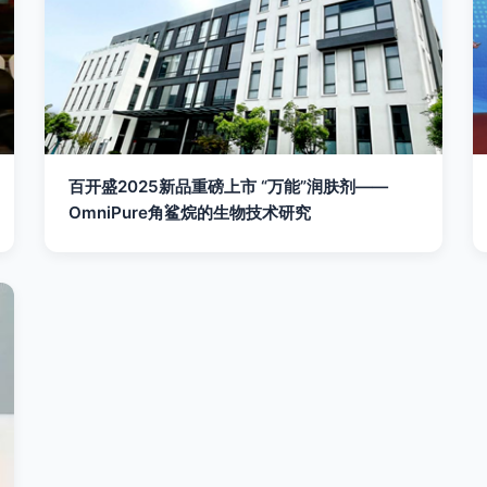
百开盛2025新品重磅上市 “万能”润肤剂——
OmniPure角鲨烷的生物技术研究